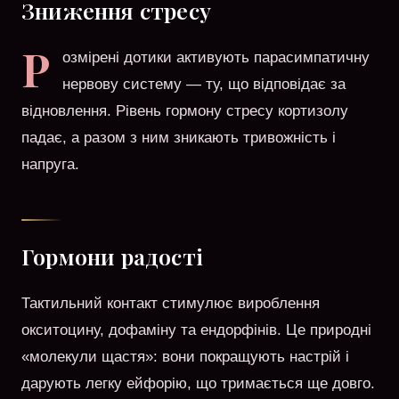
Зниження стресу
Р
озмірені дотики активують парасимпатичну
нервову систему — ту, що відповідає за
відновлення. Рівень гормону стресу кортизолу
падає, а разом з ним зникають тривожність і
напруга.
Гормони радості
Тактильний контакт стимулює вироблення
окситоцину, дофаміну та ендорфінів. Це природні
«молекули щастя»: вони покращують настрій і
дарують легку ейфорію, що тримається ще довго.