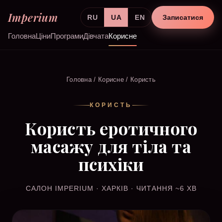
Imperium
RU
UA
EN
Записатися
Головна
Ціни
Програми
Дівчата
Корисне
Головна
/
Корисне
/ Користь
КОРИСТЬ
Користь еротичного
масажу для тіла та
психіки
САЛОН IMPERIUM · ХАРКІВ · ЧИТАННЯ ~6 ХВ