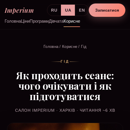
Imperium
RU
UA
EN
Записатися
Головна
Ціни
Програми
Дівчата
Корисне
Головна
/
Корисне
/ Гід
ГІД
Як проходить сеанс:
чого очікувати і як
підготуватися
САЛОН IMPERIUM · ХАРКІВ · ЧИТАННЯ ~6 ХВ